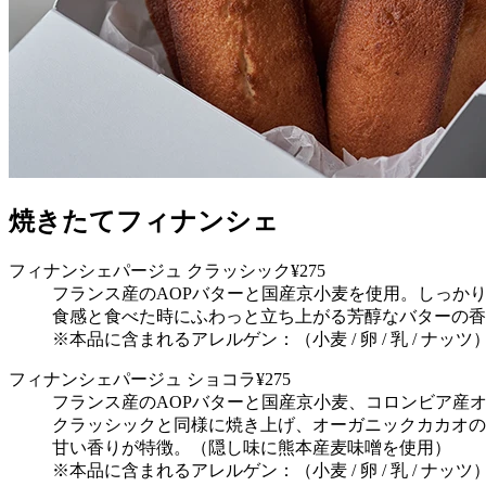
焼きたてフィナンシェ
フィナンシェパージュ クラッシック
¥275
フランス産のAOPバターと国産京小⻨を使用。しっか
食感と食べた時にふわっと立ち上がる芳醇なバターの香
※本品に含まれるアレルゲン：（小⻨ / 卵 / 乳 / ナッツ
フィナンシェパージュ ショコラ
¥275
フランス産のAOPバターと国産京小⻨、コロンビア産
クラッシックと同様に焼き上げ、オーガニックカカオの
甘い香りが特徴。（隠し味に熊本産⻨味噌を使用）
※本品に含まれるアレルゲン：（小⻨ / 卵 / 乳 / ナッツ